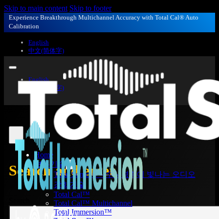
Skip to main content
Skip to footer
Experience Breakthrough Multichannel Accuracy with Total Cal® Auto
Calibration
English
中文(简体字)
English
中文(简体字)
Home
보유기술
Search and enter...
Total Sonics® – 수상경력에 빛나는 오디오
강화기술
Total Cal™
Search
Total Cal™ Multichannel
Total Immersion™