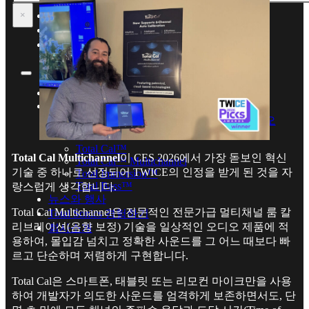
Total Bass™
뉴스와 행사
×
Total Sonics 경험하기
회사소개
Home
보유기술
Total Sonics® – 수상경력에 빛나는 오디오
강화기술
Total Cal™
Total Cal Multichannel
이 CES 2026에서 가장 돋보인 혁신
Total Cal™ Multichannel
기술 중 하나로 선정되어 TWICE의 인정을 받게 된 것을 자
Total Immersion™
Total Bass™
랑스럽게 생각합니다.
뉴스와 행사
Total Cal Multichannel은 전문적인 전문가급 멀티채널 룸 칼
Total Sonics 경험하기
리브레이션(음향 보정) 기술을 일상적인 오디오 제품에 적
회사소개
용하여, 몰입감 넘치고 정확한 사운드를 그 어느 때보다 빠
르고 단순하며 저렴하게 구현합니다.
Total Cal은 스마트폰, 태블릿 또는 리모컨 마이크만을 사용
하여 개발자가 의도한 사운드를 엄격하게 보존하면서도, 단