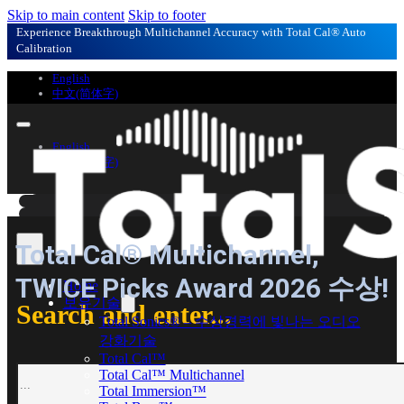
Skip to main content
Skip to footer
Experience Breakthrough Multichannel Accuracy with Total Cal® Auto
Calibration
English
中文(简体字)
English
中文(简体字)
Total Cal® Multichannel,
TWICE Picks Award 2026 수상!
Home
보유기술
Search and enter...
Total Sonics® – 수상경력에 빛나는 오디오
강화기술
Total Cal™
Search
Total Cal™ Multichannel
Total Immersion™