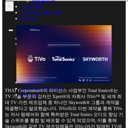
Total Bass™
뉴스와 행사
×
Total Sonics 경험하기
회사소개
Home
보유기술
Total Sonics® – 수상경력에 빛나는 오디오
강화기술
Total Cal™
Total Cal™ Multichannel
Total Immersion™
Total Bass™
뉴스와 행사
Total Sonics 경험하기
THAT Corporation®의 라이선스 사업부인 Total Sonics®는
회사소개
TV 기술 부문의 강자인 Xperi®의 자회사 TiVo™ 및 세계 최
대 TV·가전 제조업체 중 하나인 Skyworth® 그룹과 계약을
체결했다고 발표했습니다. TiVo와의 이번 계약을 통해 TiVo
는 자사 펌웨어와 함께 특허받은 Total Sonics 오디오 향상 기
술 스위트를 통합 및 배포할 수 있게 되었으며, 이를 통해
Skyworth와 같은 TV 제조업체들은 TiVo OS가 탑재된 TV에