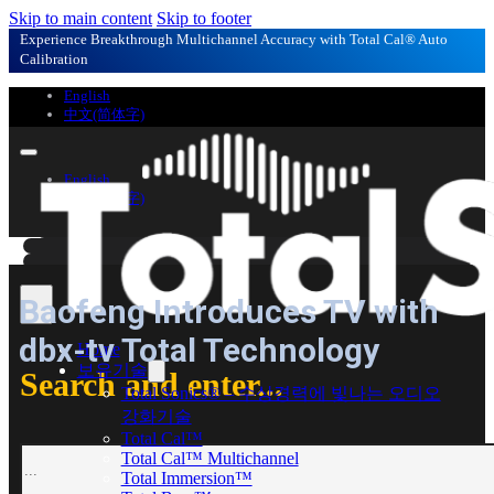
Skip to main content
Skip to footer
Experience Breakthrough Multichannel Accuracy with Total Cal® Auto
Calibration
English
中文(简体字)
English
中文(简体字)
Baofeng Introduces TV with
dbx-tv Total Technology
Home
보유기술
Search and enter...
Total Sonics® – 수상경력에 빛나는 오디오
강화기술
Total Cal™
Search
Total Cal™ Multichannel
Total Immersion™