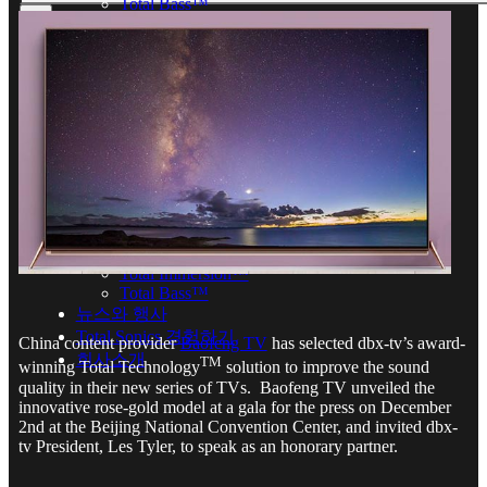
Total Bass™
뉴스와 행사
×
Total Sonics 경험하기
회사소개
Home
보유기술
Total Sonics® – 수상경력에 빛나는 오디오
강화기술
Total Cal™
Total Cal™ Multichannel
Total Immersion™
Total Bass™
뉴스와 행사
Total Sonics 경험하기
China content provider
Baofeng TV
has selected dbx-tv’s award-
회사소개
TM
winning Total Technology
solution to improve the sound
quality in their new series of TVs. Baofeng TV unveiled the
innovative rose-gold model at a gala for the press on December
2nd at the Beijing National Convention Center, and invited dbx-
tv President, Les Tyler, to speak as an honorary partner.