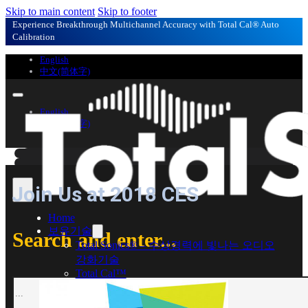
Skip to main content
Skip to footer
Experience Breakthrough Multichannel Accuracy with Total Cal® Auto
Calibration
English
中文(简体字)
English
中文(简体字)
Join Us at 2018 CES
Home
보유기술
Search and enter...
Total Sonics® – 수상경력에 빛나는 오디오
강화기술
Total Cal™
Search
Total Cal™ Multichannel
Total Immersion™