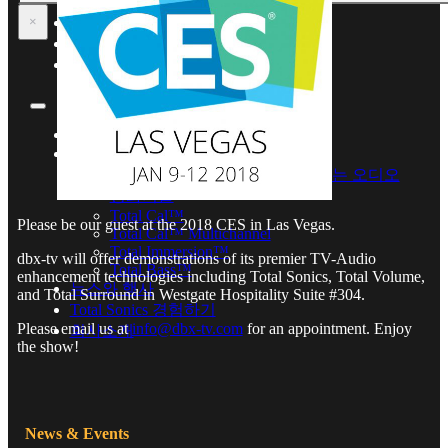
Total Bass™
뉴스와 행사
×
Total Sonics 경험하기
회사소개
Home
보유기술
Total Sonics® – 수상경력에 빛나는 오디오
강화기술
Total Cal™
Please be our guest at the 2018 CES in Las Vegas.
Total Cal™ Multichannel
Total Immersion™
dbx-tv will offer demonstrations of its premier TV-Audio
Total Bass™
enhancement technologies including Total Sonics, Total Volume,
뉴스와 행사
and Total Surround in Westgate Hospitality Suite #304.
Total Sonics 경험하기
Please email us at
info@dbx-tv.com
for an appointment. Enjoy
회사소개
the show!
News & Events