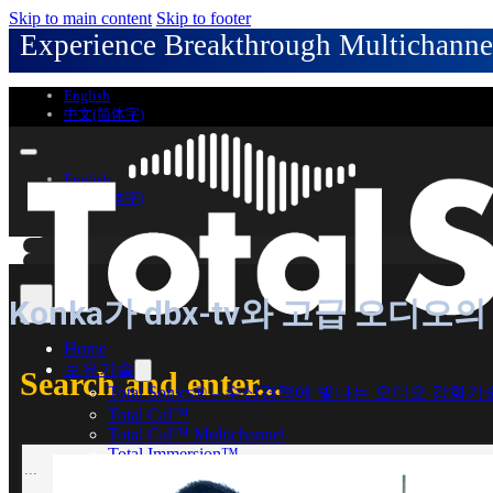
Skip to main content
Skip to footer
Experience Breakthrough Multichannel
English
中文(简体字)
English
中文(简体字)
Konka가 dbx-tv와 고급 오디오
Home
보유기술
Search and enter...
Total Sonics® – 수상경력에 빛나는 오디오 강화기
Total Cal™
Total Cal™ Multichannel
Search
Total Immersion™
Total Bass™