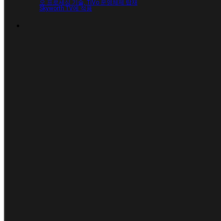
오 프로세싱 기술, TiVo 운영체제 탑재
Skyworth TV에 적용