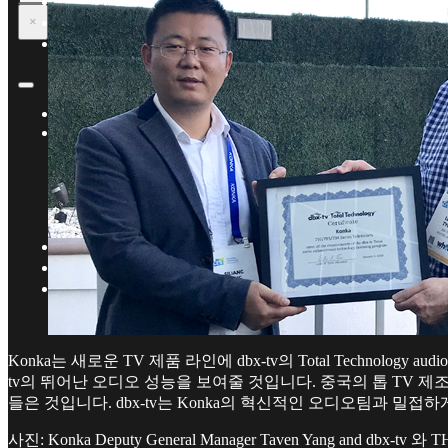
뉴스와 행사
Total Sonics 경험하기
×
회사소개
Home
보유기술
Total Sonics® – 수상경력에 빛나는 오디오 강화기
Total Cal™
Total Cal™ Multichannel
Total Immersion™
Total Bass™
뉴스와 행사
Total Sonics 경험하기
회사소개
Konka는 새로운 TV 제품 라인에 dbx-tv의 Total Technology au
tv의 뛰어난 오디오 성능을 보여줄 것입니다. 중국의 톱 TV 
들은 것입니다. dbx-tv는 Konka의 혁신적인 오디오팀과 밀접
사진: Konka Deputy General Manager Taven Yang and dbx-tv 와 THA